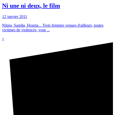
Ni une ni deux, le film
12 janvier 2011
Nilaja, Samila, Houria... Trois femmes venues d'ailleurs, toutes
victimes de violences, vont ...
»