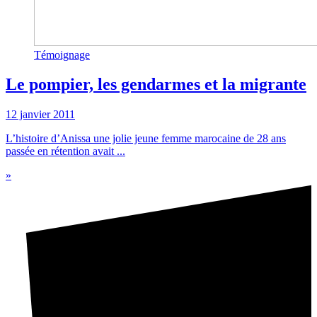
Témoignage
Le pompier, les gendarmes et la migrante
12 janvier 2011
L’histoire d’Anissa une jolie jeune femme marocaine de 28 ans
passée en rétention avait ...
»