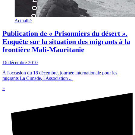
Actualité
Publication de « Prisonniers du désert ».
Enquête sur la situation des migrants à la
frontière Mali-Mauritanie
16 décembre 2010
À l'occasion du 18 décembre, journée internationale pour les
migrants La Cimade, l'Association ...
»