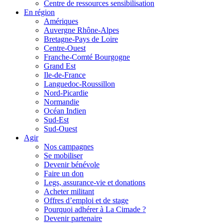
Centre de ressources sensibilisation
En région
Amériques
Auvergne Rhône-Alpes
Bretagne-Pays de Loire
Centre-Ouest
Franche-Comté Bourgogne
Grand Est
Ile-de-France
Languedoc-Roussillon
Nord-Picardie
Normandie
Océan Indien
Sud-Est
Sud-Ouest
Agir
Nos campagnes
Se mobiliser
Devenir bénévole
Faire un don
Legs, assurance-vie et donations
Acheter militant
Offres d’emploi et de stage
Pourquoi adhérer à La Cimade ?
Devenir partenaire