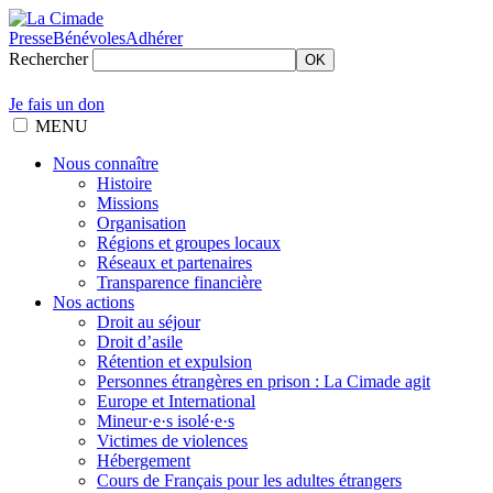
Presse
Bénévoles
Adhérer
Rechercher
OK
Je fais un don
MENU
Nous connaître
Histoire
Missions
Organisation
Régions et groupes locaux
Réseaux et partenaires
Transparence financière
Nos actions
Droit au séjour
Droit d’asile
Rétention et expulsion
Personnes étrangères en prison : La Cimade agit
Europe et International
Mineur·e·s isolé·e·s
Victimes de violences
Hébergement
Cours de Français pour les adultes étrangers