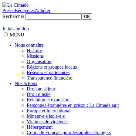
Presse
Bénévoles
Adhérer
Rechercher
OK
Je fais un don
MENU
Nous connaître
Histoire
Missions
Organisation
Régions et groupes locaux
Réseaux et partenaires
Transparence financière
Nos actions
Droit au séjour
Droit d’asile
Rétention et expulsion
Personnes étrangères en prison : La Cimade agit
Europe et International
Mineur·e·s isolé·e·s
Victimes de violences
Hébergement
Cours de Français pour les adultes étrangers