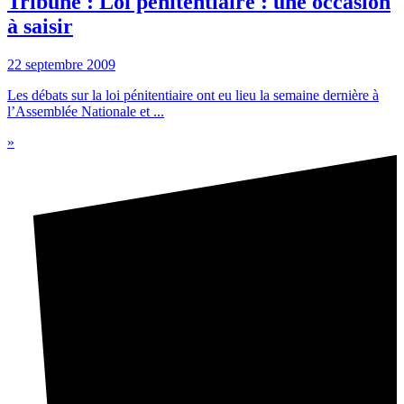
Tribune : Loi pénitentiaire : une occasion
à saisir
22 septembre 2009
Les débats sur la loi pénitentiaire ont eu lieu la semaine dernière à
l’Assemblée Nationale et ...
»