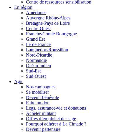
Centre de ressources sensibilisation
En région
Amériques
Auvergne Rhône-Alpes
Bretagne-Pays de Loire
Centre-Ouest
Franche-Comté Bourgogne
Grand Est
Ile-de-France
Languedoc-Roussillon
Nord-Picardie
Normandie
Océan Indien
Sud-Est
Sud-Ouest
Agir
Nos campagnes
Se mobiliser
Devenir bénévole
Faire un don
Legs, assurance-vie et donations
Acheter militant
Offres d’emploi et de stage
Pourquoi adhérer à La Cimade ?
Devenir partenaire