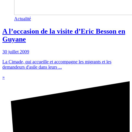
Actualité
A l’occasion de la visite d’Eric Besson en
Guyane
30 juillet 2009
La Cimade, qui accueille et accompagne les migrants et les
demandeurs d'asile dans leurs ...
»