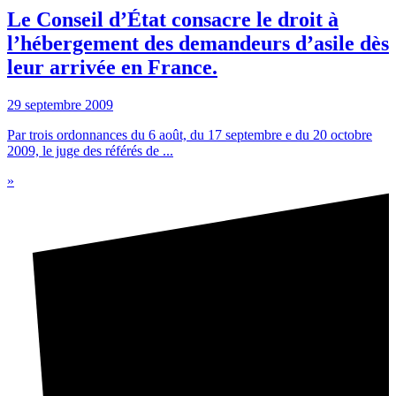
Le Conseil d’État consacre le droit à
l’hébergement des demandeurs d’asile dès
leur arrivée en France.
29 septembre 2009
Par trois ordonnances du 6 août, du 17 septembre e du 20 octobre
2009, le juge des référés de ...
»