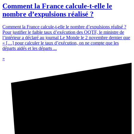
Comment la France calcule-t-elle le
nombre d’expulsions réalisé ?
Comment la France calcule-t-elle le nombre d’expulsions réalisé ?
Pour justifier le faible taux d’exécution des OQTF, le ministre de
l’intérieur a déclaré au journal Le Monde le 2 novembre dernier que
« […] pour calculer le taux d’exécution, on ne compte que les
départs aidés et les départs ...
»