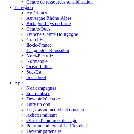
Centre de ressources sensibilisation
En région
Amériques
Auvergne Rhône-Alpes
Bretagne-Pays de Loire
Centre-Ouest
Franche-Comté Bourgogne
Grand Est
Ile-de-France
Languedoc-Roussillon
Nord-Picardie
Normandie
Océan Indien
Sud-Est
Sud-Ouest
Agir
Nos campagnes
Se mobiliser
Devenir bénévole
Faire un don
Legs, assurance-vie et donations
Acheter militant
Offres d’emploi et de stage
Pourquoi adhérer à La Cimade ?
Devenir partenaire