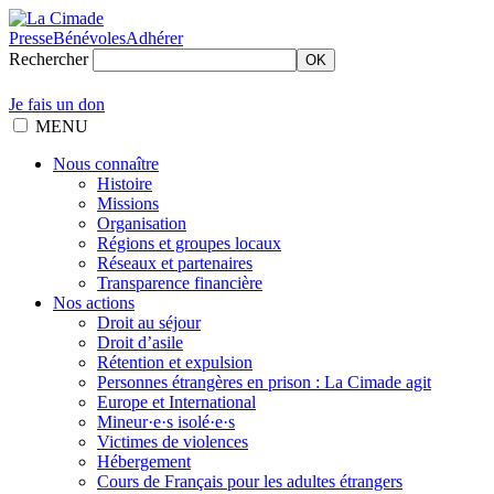
Presse
Bénévoles
Adhérer
Rechercher
OK
Je fais un don
MENU
Nous connaître
Histoire
Missions
Organisation
Régions et groupes locaux
Réseaux et partenaires
Transparence financière
Nos actions
Droit au séjour
Droit d’asile
Rétention et expulsion
Personnes étrangères en prison : La Cimade agit
Europe et International
Mineur·e·s isolé·e·s
Victimes de violences
Hébergement
Cours de Français pour les adultes étrangers