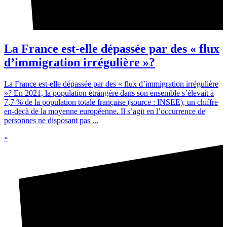
La France est-elle dépassée par des « flux
d’immigration irrégulière »?
La France est-elle dépassée par des « flux d’immigration irrégulière
»? En 2021, la population étrangère dans son ensemble s’élevait à
7,7 % de la population totale française (source : INSEE), un chiffre
en-deçà de la moyenne européenne. Il s’agit en l’occurrence de
personnes ne disposant pas ...
»