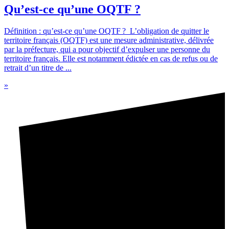
Qu’est-ce qu’une OQTF ?
Définition : qu’est-ce qu’une OQTF ? L’obligation de quitter le
territoire français (OQTF) est une mesure administrative, délivrée
par la préfecture, qui a pour objectif d’expulser une personne du
territoire français. Elle est notamment édictée en cas de refus ou de
retrait d’un titre de ...
»