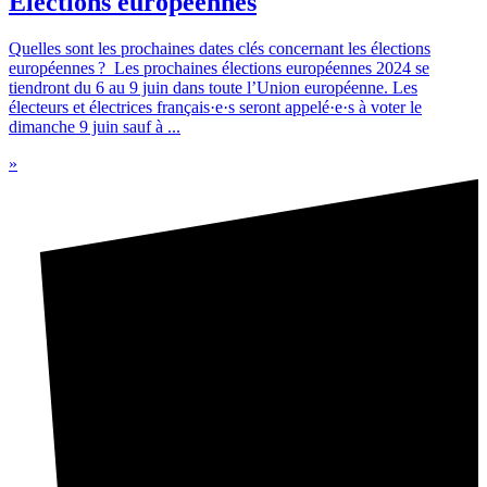
Elections européennes
Quelles sont les prochaines dates clés concernant les élections
européennes ? Les prochaines élections européennes 2024 se
tiendront du 6 au 9 juin dans toute l’Union européenne. Les
électeurs et électrices français·e·s seront appelé·e·s à voter le
dimanche 9 juin sauf à ...
»