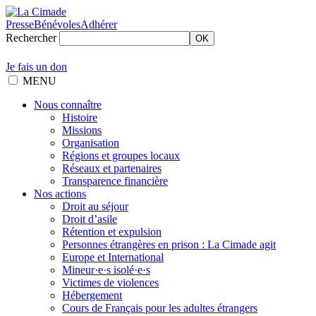
Presse
Bénévoles
Adhérer
Rechercher
OK
Je fais un don
MENU
Nous connaître
Histoire
Missions
Organisation
Régions et groupes locaux
Réseaux et partenaires
Transparence financière
Nos actions
Droit au séjour
Droit d’asile
Rétention et expulsion
Personnes étrangères en prison : La Cimade agit
Europe et International
Mineur·e·s isolé·e·s
Victimes de violences
Hébergement
Cours de Français pour les adultes étrangers