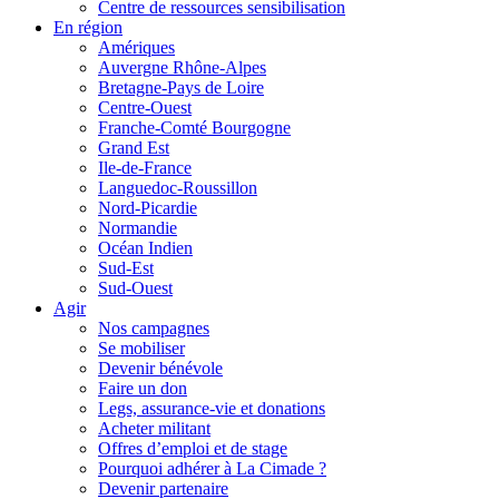
Centre de ressources sensibilisation
En région
Amériques
Auvergne Rhône-Alpes
Bretagne-Pays de Loire
Centre-Ouest
Franche-Comté Bourgogne
Grand Est
Ile-de-France
Languedoc-Roussillon
Nord-Picardie
Normandie
Océan Indien
Sud-Est
Sud-Ouest
Agir
Nos campagnes
Se mobiliser
Devenir bénévole
Faire un don
Legs, assurance-vie et donations
Acheter militant
Offres d’emploi et de stage
Pourquoi adhérer à La Cimade ?
Devenir partenaire