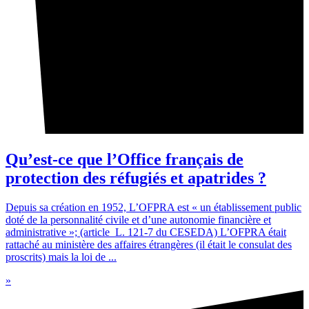
Qu’est-ce que l’Office français de
protection des réfugiés et apatrides ?
Depuis sa création en 1952, L’OFPRA est « un établissement public
doté de la personnalité civile et d’une autonomie financière et
administrative »; (article L. 121-7 du CESEDA) L’OFPRA était
rattaché au ministère des affaires étrangères (il était le consulat des
proscrits) mais la loi de ...
»