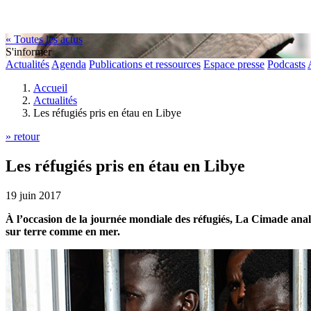
« Toutes les actus
S'informer
Actualités
Agenda
Publications et ressources
Espace presse
Podcasts
Accueil
Actualités
Les réfugiés pris en étau en Libye
» retour
Les réfugiés pris en étau en Libye
19 juin 2017
À l’occasion de la journée mondiale des réfugiés, La Cimade analy
sur terre comme en mer.