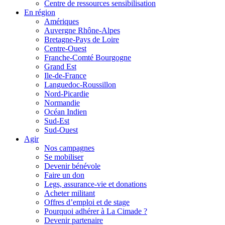
Centre de ressources sensibilisation
En région
Amériques
Auvergne Rhône-Alpes
Bretagne-Pays de Loire
Centre-Ouest
Franche-Comté Bourgogne
Grand Est
Ile-de-France
Languedoc-Roussillon
Nord-Picardie
Normandie
Océan Indien
Sud-Est
Sud-Ouest
Agir
Nos campagnes
Se mobiliser
Devenir bénévole
Faire un don
Legs, assurance-vie et donations
Acheter militant
Offres d’emploi et de stage
Pourquoi adhérer à La Cimade ?
Devenir partenaire