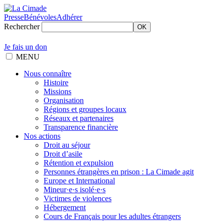
Presse
Bénévoles
Adhérer
Rechercher
OK
Je fais un don
MENU
Nous connaître
Histoire
Missions
Organisation
Régions et groupes locaux
Réseaux et partenaires
Transparence financière
Nos actions
Droit au séjour
Droit d’asile
Rétention et expulsion
Personnes étrangères en prison : La Cimade agit
Europe et International
Mineur·e·s isolé·e·s
Victimes de violences
Hébergement
Cours de Français pour les adultes étrangers