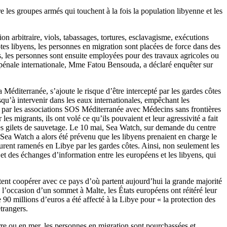
e les groupes armés qui touchent à la fois la population libyenne et les
n arbitraire, viols, tabassages, tortures, esclavagisme, exécutions
côtes libyens, les personnes en migration sont placées de force dans des
s, les personnes sont ensuite employées pour des travaux agricoles ou
r pénale internationale, Mme Fatou Bensouda, a déclaré enquêter sur
Méditerranée, s’ajoute le risque d’être intercepté par les gardes côtes
squ’à intervenir dans les eaux internationales, empêchant les
s par les associations SOS Méditerranée avec Médecins sans frontières
s migrants, ils ont volé ce qu’ils pouvaient et leur agressivité a fait
des gilets de sauvetage. Le 10 mai, Sea Watch, sur demande du centre
 Sea Watch a alors été prévenu que les libyens prenaient en charge le
urent ramenés en Libye par les gardes côtes. Ainsi, non seulement les
t des échanges d’information entre les européens et les libyens, qui
ent coopérer avec ce pays d’où partent aujourd’hui la grande majorité
 l’occasion d’un sommet à Malte, les États européens ont réitéré leur
 90 millions d’euros a été affecté à la Libye pour « la protection des
trangers.
rre ou en mer, les personnes en migration sont pourchassées et