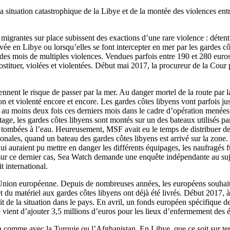
a situation catastrophique de la Libye et de la montée des violences entr
grantes sur place subissent des exactions d’une rare violence : détentio
rivée en Libye ou lorsqu’elles se font intercepter en mer par les gardes 
des mois de multiples violences. Vendues parfois entre 190 et 280 euro
stituer, violées et violentées. Début mai 2017, la procureur de la Cou
ent le risque de passer par la mer. Au danger mortel de la route par la 
on et violenté encore et encore. Les gardes côtes libyens vont parfois ju
as au moins deux fois ces derniers mois dans le cadre d’opération menée
, les gardes côtes libyens sont montés sur un des bateaux utilisés par le
nt tombées à l’eau. Heureusement, MSF avait eu le temps de distribuer 
ionales, quand un bateau des gardes côtes libyens est arrivé sur la zone.
 auraient pu mettre en danger les différents équipages, les naufragés f
sur ce dernier cas, Sea Watch demande une enquête indépendante au suje
t international.
’Union européenne. Depuis de nombreuses années, les européens souhait
 du matériel aux gardes côtes libyens ont déjà été livrés. Début 2017, à
t de la situation dans le pays. En avril, un fonds européen spécifique de
 vient d’ajouter 3,5 millions d’euros pour les lieux d’enfermement des é
en comme avec la Turquie ou l’Afghanistan. En Libye, que ce soit sur te