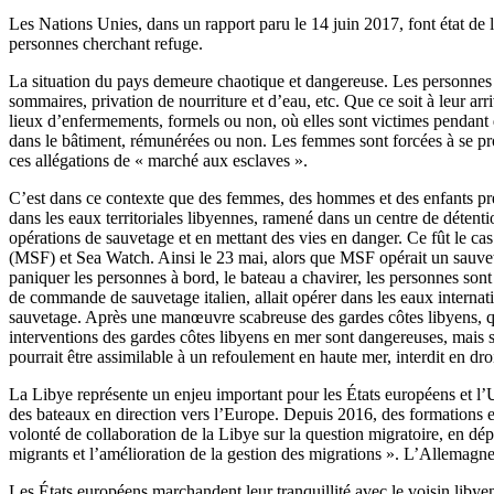
Les Nations Unies, dans un rapport paru le 14 juin 2017, font état de l
personnes cherchant refuge.
La situation du pays demeure chaotique et dangereuse. Les personnes mi
sommaires, privation de nourriture et d’eau, etc. Que ce soit à leur ar
lieux d’enfermements, formels ou non, où elles sont victimes pendant 
dans le bâtiment, rémunérées ou non. Les femmes sont forcées à se pro
ces allégations de « marché aux esclaves ».
C’est dans ce contexte que des femmes, des hommes et des enfants prenn
dans les eaux territoriales libyennes, ramené dans un centre de détenti
opérations de sauvetage et en mettant des vies en danger. Ce fût le c
(MSF) et Sea Watch. Ainsi le 23 mai, alors que MSF opérait un sauvetage
paniquer les personnes à bord, le bateau a chavirer, les personnes so
de commande de sauvetage italien, allait opérer dans les eaux internat
sauvetage. Après une manœuvre scabreuse des gardes côtes libyens, qui
interventions des gardes côtes libyens en mer sont dangereuses, mais 
pourrait être assimilable à un refoulement en haute mer, interdit en droi
La Libye représente un enjeu important pour les États européens et l
des bateaux en direction vers l’Europe. Depuis 2016, des formations et
volonté de collaboration de la Libye sur la question migratoire, en dépi
migrants et l’amélioration de la gestion des migrations ». L’Allemagne
Les États européens marchandent leur tranquillité avec le voisin liby