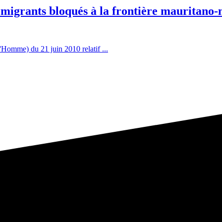
igrants bloqués à la frontière mauritano
omme) du 21 juin 2010 relatif ...