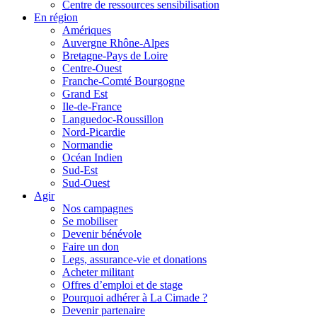
Centre de ressources sensibilisation
En région
Amériques
Auvergne Rhône-Alpes
Bretagne-Pays de Loire
Centre-Ouest
Franche-Comté Bourgogne
Grand Est
Ile-de-France
Languedoc-Roussillon
Nord-Picardie
Normandie
Océan Indien
Sud-Est
Sud-Ouest
Agir
Nos campagnes
Se mobiliser
Devenir bénévole
Faire un don
Legs, assurance-vie et donations
Acheter militant
Offres d’emploi et de stage
Pourquoi adhérer à La Cimade ?
Devenir partenaire