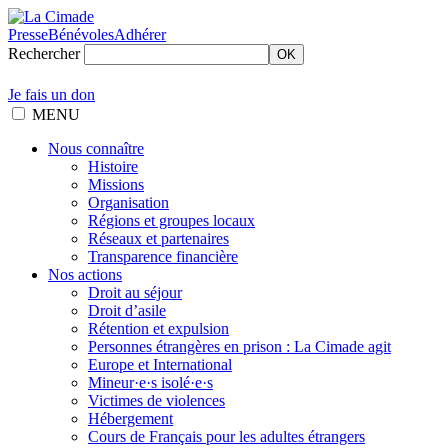
Presse
Bénévoles
Adhérer
Rechercher
OK
Je fais un don
MENU
Nous connaître
Histoire
Missions
Organisation
Régions et groupes locaux
Réseaux et partenaires
Transparence financière
Nos actions
Droit au séjour
Droit d’asile
Rétention et expulsion
Personnes étrangères en prison : La Cimade agit
Europe et International
Mineur·e·s isolé·e·s
Victimes de violences
Hébergement
Cours de Français pour les adultes étrangers