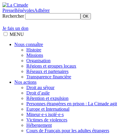
Presse
Bénévoles
Adhérer
Rechercher
OK
Je fais un don
MENU
Nous connaître
Histoire
Missions
Organisation
Régions et groupes locaux
Réseaux et partenaires
Transparence financière
Nos actions
Droit au séjour
Droit d’asile
Rétention et expulsion
Personnes étrangères en prison : La Cimade agit
Europe et International
Mineur·e·s isolé·e·s
Victimes de violences
Hébergement
Cours de Français pour les adultes étrangers