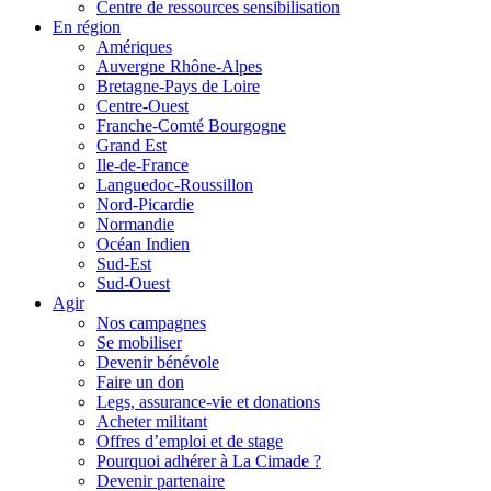
Centre de ressources sensibilisation
En région
Amériques
Auvergne Rhône-Alpes
Bretagne-Pays de Loire
Centre-Ouest
Franche-Comté Bourgogne
Grand Est
Ile-de-France
Languedoc-Roussillon
Nord-Picardie
Normandie
Océan Indien
Sud-Est
Sud-Ouest
Agir
Nos campagnes
Se mobiliser
Devenir bénévole
Faire un don
Legs, assurance-vie et donations
Acheter militant
Offres d’emploi et de stage
Pourquoi adhérer à La Cimade ?
Devenir partenaire