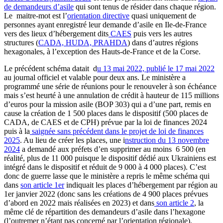
de demandeurs d’asile
qui sont tenus de résider dans chaque région.
Le maitre-mot est l’
orientation directive
quasi uniquement de
personnes ayant enregistré leur demande d’asile en Ile-de-France
vers des lieux d’hébergement dits
CAES
puis vers les autres
structures (
CADA, HUDA, PRAHDA
) dans d’autres régions
hexagonales, à l’exception des Hauts-de-France et de la Corse.
Le précédent schéma datait d
u 13 mai 2022, publié le 17 mai 2022
au journal officiel et valable pour deux ans. Le ministère a
programmé une série de réunions pour le renouveler à son échéance
mais s’est heurté à une annulation de crédit à hauteur de 115 millions
d’euros pour la mission asile (BOP 303) qui a d’une part, remis en
cause la création de 1 500 places dans le dispositif (500 places de
CADA, de CAES et de CPH) prévue par la loi de finances 2024
puis à la
saignée sans précédent dans le projet de loi de finances
2025
. Au lieu de créer les places, une i
nstruction du 13 novembre
2024
a demandé aux préfets d’en supprimer au moins 6 500 (en
réalité, plus de 11 000 puisque le dispositif dédié aux Ukrainiens est
intégré dans le dispositif et réduit de 9 000 à 4 000 places). C’est
donc de guerre lasse que le ministère a repris le même schéma qui
dans
son article 1er
indiquait les places d’hébergement par région au
1er janvier 2022 (donc sans les créations de 4 900 places prévues
d’abord en 2022 mais réalisées en 2023) et dans
son article 2
, la
même clé de répartition des demandeurs d’asile dans l’hexagone
(l’outremer n’étant pas concerné par l’orientation régionale).