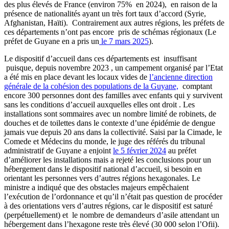
des plus élevés de France (environ 75% en 2024), en raison de la
présence de nationalités ayant un très fort taux d’accord (Syrie,
Afghanistan, Haïti). Contrairement aux autres régions, les préfets de
ces départements n’ont pas encore pris de schémas régionaux (Le
préfet de Guyane en a pris un
le 7 mars 2025
).
Le dispositif d’accueil dans ces départements est insuffisant
puisque, depuis novembre 2023 , un campement organisé par l’Etat
a été mis en place devant les locaux vides de
l’ancienne direction
générale de la cohésion des populations de la Guyane,
comptant
encore 300 personnes dont des familles avec enfants qui y survivent
sans les conditions d’accueil auxquelles elles ont droit . Les
installations sont sommaires avec un nombre limité de robinets, de
douches et de toilettes dans le contexte d’une épidémie de dengue
jamais vue depuis 20 ans dans la collectivité. Saisi par la Cimade, le
Comede et Médecins du monde, le juge des référés du tribunal
administratif de Guyane a enjoint
le 5 février 2024
au préfet
d’améliorer les installations mais a rejeté les conclusions pour un
hébergement dans le dispositif national d’accueil, si besoin en
orientant les personnes vers d’autres régions hexagonales. Le
ministre a indiqué que des obstacles majeurs empêchaient
l’exécution de l’ordonnance et qu’il n’était pas question de procéder
à des orientations vers d’autres régions, car le dispositif est saturé
(perpétuellement) et le nombre de demandeurs d’asile attendant un
hébergement dans l’hexagone reste très élevé (30 000 selon l’Ofii).