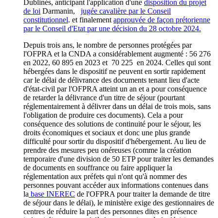
Dublinés, anticipant l'application d'une
disposition du projet
de loi
Darmanin,
jugée cavalière par le Conseil
constitutionnel
. et finalement
approuvée de façon prétorienne
par le Conseil d'Etat par une décision du 28 octobre 2024.
Depuis trois ans, le nombre de personnes protégées par
l'OFPRA et la CNDA a considérablement augmenté : 56 276
en 2022, 60 895 en 2023 et 70 225 en 2024. Celles qui sont
hébergées dans le dispositif ne peuvent en sortir rapidement
car le délai de délivrance des documents tenant lieu d'acte
d'état-civil par l'OFPRA atteint un an et a pour conséquence
de retarder la délivrance d'un titre de séjour (pourtant
réglementairement à délivrer dans un délai de trois mois, sans
l'obligation de produire ces documents). Cela a pour
conséquence des solutions de continuité pour le séjour, les
droits économiques et sociaux et donc une plus grande
difficulté pour sortir du dispositif d'hébergement. Au lieu de
prendre des mesures peu onéreuses (comme la création
temporaire d'une division de 50 ETP pour traiter les demandes
de documents en souffrance ou faire appliquer la
réglementation aux préfets qui n'ont qu'à nommer des
personnes pouvant accéder aux informations contenues dans
la
base INEREC
de l'OFPRA pour traiter la demande de titre
de séjour dans le délai), le ministère exige des gestionnaires de
centres de réduire la part des personnes dites en présence