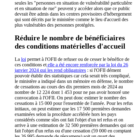
seules les "personnes en situation de vulnérabilité particulière
et en situation de rue" peuvent y accéder alors que ce public
devrait être admis dans les centres provisoires d'hébergement
qui sont décrits par le ministère comme le lieu d'accueil des
plus vulnérables des personnes protégées.
Réduire le nombre de bénéficiaires
des conditions matérielles d'accueil
La
loi
permet à l'OFII de refuser ou de cesser le bénéfice de
ces conditions et
elle a été encore renforcée par la loi du 26
janvier 2024 qui les rend obligatoires
: si l'OFII dément
pouvoir établir des statistiques car cela serait très compliqué,
le ministère a indiqué dans un mémoire en défense, le nombre
de cessations au cours des dix premiers mois de 2024 au
nombre de 12 224 dont 1 453 pour ne pas avoir honoré une
convocation à l'OFII. On peut donc estimer le nombre des
cessations à 15 000 pour l'ensemble de l'année. Pour les refus
initiaux, on peut estimer que les 17 500 premières demandes
examinées selon la procédure accélérée hors les pays
considérés comme sûrs ont fait l'objet d'un tel refus et on
arrive à une estimation de 32 500 premières demandes qui ont
fait l'objet d'un refus ou d'une cessation (59 000 en comptant
les 26 995 demande de réexamens) soit un quart des