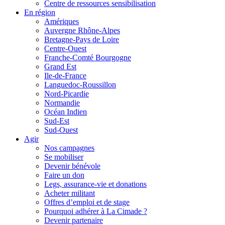
Centre de ressources sensibilisation
En région
Amériques
Auvergne Rhône-Alpes
Bretagne-Pays de Loire
Centre-Ouest
Franche-Comté Bourgogne
Grand Est
Ile-de-France
Languedoc-Roussillon
Nord-Picardie
Normandie
Océan Indien
Sud-Est
Sud-Ouest
Agir
Nos campagnes
Se mobiliser
Devenir bénévole
Faire un don
Legs, assurance-vie et donations
Acheter militant
Offres d’emploi et de stage
Pourquoi adhérer à La Cimade ?
Devenir partenaire