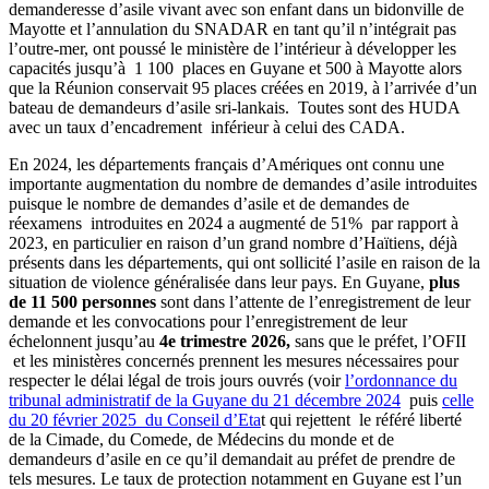
demanderesse d’asile vivant avec son enfant dans un bidonville de
Mayotte et l’annulation du SNADAR en tant qu’il n’intégrait pas
l’outre-mer, ont poussé le ministère de l’intérieur à développer les
capacités jusqu’à 1 100 places en Guyane et 500 à Mayotte alors
que la Réunion conservait 95 places créées en 2019, à l’arrivée d’un
bateau de demandeurs d’asile sri-lankais. Toutes sont des HUDA
avec un taux d’encadrement inférieur à celui des CADA.
En 2024, les départements français d’Amériques ont connu une
importante augmentation du nombre de demandes d’asile introduites
puisque le nombre de demandes d’asile et de demandes de
réexamens introduites en 2024 a augmenté de 51% par rapport à
2023, en particulier en raison d’un grand nombre d’Haïtiens, déjà
présents dans les départements, qui ont sollicité l’asile en raison de la
situation de violence généralisée dans leur pays. En Guyane,
plus
de 11 500 personnes
sont dans l’attente de l’enregistrement de leur
demande et les convocations pour l’enregistrement de leur
échelonnent jusqu’au
4e trimestre 2026,
sans que le préfet, l’OFII
et les ministères concernés prennent les mesures nécessaires pour
respecter le délai légal de trois jours ouvrés (voir
l’ordonnance du
tribunal administratif de la Guyane du 21 décembre 2024
puis
celle
du 20 février 2025 du Conseil d’Eta
t qui rejettent le référé liberté
de la Cimade, du Comede, de Médecins du monde et de
demandeurs d’asile en ce qu’il demandait au préfet de prendre de
tels mesures. Le taux de protection notamment en Guyane est l’un