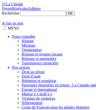
Presse
Bénévoles
Adhérer
Rechercher
OK
Je fais un don
MENU
Nous connaître
Histoire
Missions
Organisation
Régions et groupes locaux
Réseaux et partenaires
Transparence financière
Nos actions
Droit au séjour
Droit d’asile
Rétention et expulsion
Personnes étrangères en prison : La Cimade agit
Europe et International
Mineur·e·s isolé·e·s
Victimes de violences
Hébergement
Cours de Français pour les adultes étrangers