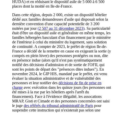
HUDA) et en réduisant le dispositif asile de 5 000 à 6 500
places dont la moitié en Ile-de-France.
Dans cette région, depuis 2 000, existe un dispositif hôtelier
dédié aux familles demandeuses d'asile qui disposait selon la
dernière convention d'une capacité potentielle de 3 200
nuitées par jour
(2 507 au 31 décembre 2023)
. Sa particularité
était d'être un dispositif asile et généraliste en même temps, les
familles hébergées basculant d'un financement par le ministère
de l'intérieur à celui du ministère du logement, sans solution
de continuité. A compter de 2023, le préfet de région Ile-de-
France a décidé de la remettre en cause en exigeant la sortie (y
compris en plein hiver) des personnes protégées ou non, dite
en présence indue (alors qu'il n'est pas systématiquement
notifié des décisions d'admission et de sortie de l'OFII, qui
sont les points de départ des "présences dites indues"). En
novembre 2024, le GIP HIS, mandaté par le préfet, est venu
évaluer la situation administrative et de vulnérabilité des
personnes et leur notifier des
décisions de fin de prise en
charge
avec exécution dans les quinze jours (les personnes ont
été mises à la rue par les hôteliers après l'arrêt du
financement). Face à l'évidence illégalité, les assocations
MRAP, Gisti et Cimade et des personnes concernées ont saisi
le juge
des référés du tribunal administratif de Paris
pour
suspendre cette instruction qui n'existerait pas selon une