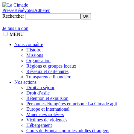
Presse
Bénévoles
Adhérer
Rechercher
OK
Je fais un don
MENU
Nous connaître
Histoire
Missions
Organisation
Régions et groupes locaux
Réseaux et partenaires
Transparence financière
Nos actions
Droit au séjour
Droit d’asile
Rétention et expulsion
Personnes étrangères en prison : La Cimade agit
Europe et International
Mineur·e·s isolé·e·s
Victimes de violences
Hébergement
Cours de Français pour les adultes étrangers