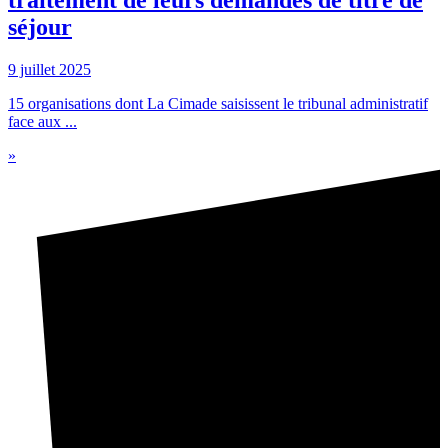
séjour
9 juillet 2025
15 organisations dont La Cimade saisissent le tribunal administratif
face aux ...
»