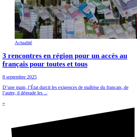
Actualité
3 rencontres en région pour un accès au
français pour toutes et tous
8 septembre 2025
D’une main, l’État durcit les exigences de maîtrise du français, de
l’autre, il dégrade les ...
»