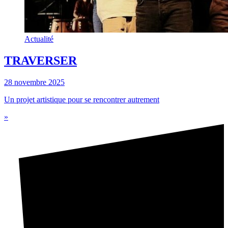
Actualité
TRAVERSER
28 novembre 2025
Un projet artistique pour se rencontrer autrement
»