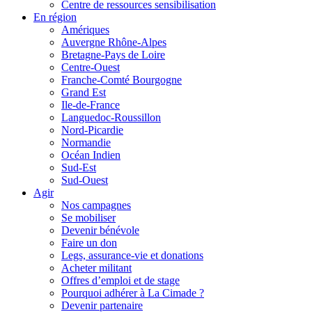
Centre de ressources sensibilisation
En région
Amériques
Auvergne Rhône-Alpes
Bretagne-Pays de Loire
Centre-Ouest
Franche-Comté Bourgogne
Grand Est
Ile-de-France
Languedoc-Roussillon
Nord-Picardie
Normandie
Océan Indien
Sud-Est
Sud-Ouest
Agir
Nos campagnes
Se mobiliser
Devenir bénévole
Faire un don
Legs, assurance-vie et donations
Acheter militant
Offres d’emploi et de stage
Pourquoi adhérer à La Cimade ?
Devenir partenaire