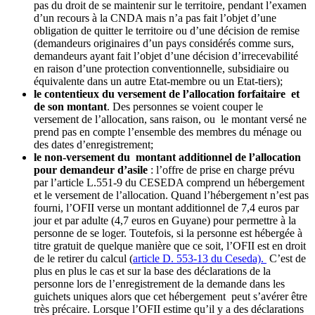
pas du droit de se maintenir sur le territoire, pendant l’examen
d’un recours à la CNDA mais n’a pas fait l’objet d’une
obligation de quitter le territoire ou d’une décision de remise
(demandeurs originaires d’un pays considérés comme surs,
demandeurs ayant fait l’objet d’une décision d’irrecevabilité
en raison d’une protection conventionnelle, subsidiaire ou
équivalente dans un autre Etat-membre ou un Etat-tiers);
le contentieux du versement de l’allocation forfaitaire et
de son montant
. Des personnes se voient couper le
versement de l’allocation, sans raison, ou le montant versé ne
prend pas en compte l’ensemble des membres du ménage ou
des dates d’enregistrement;
le non-versement du montant additionnel de l’allocation
pour demandeur d’asile
: l’offre de prise en charge prévu
par l’article L.551-9 du CESEDA comprend un hébergement
et le versement de l’allocation. Quand l’hébergement n’est pas
fourni, l’OFII verse un montant additionnel de 7,4 euros par
jour et par adulte (4,7 euros en Guyane) pour permettre à la
personne de se loger. Toutefois, si la personne est hébergée à
titre gratuit de quelque manière que ce soit, l’OFII est en droit
de le retirer du calcul (
article D. 553-13 du Ceseda).
C’est de
plus en plus le cas et sur la base des déclarations de la
personne lors de l’enregistrement de la demande dans les
guichets uniques alors que cet hébergement peut s’avérer être
très précaire. Lorsque l’OFII estime qu’il y a des déclarations