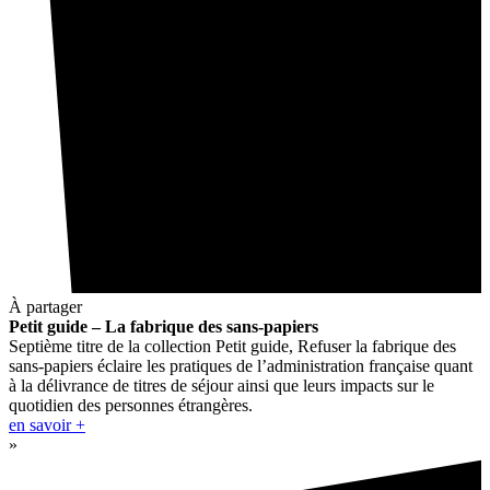
À partager
Petit guide – La fabrique des sans-papiers
Septième titre de la collection Petit guide, Refuser la fabrique des
sans-papiers éclaire les pratiques de l’administration française quant
à la délivrance de titres de séjour ainsi que leurs impacts sur le
quotidien des personnes étrangères.
en savoir +
»