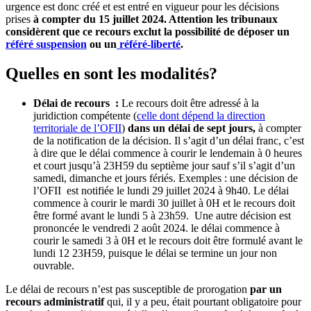
urgence est donc créé et est entré en vigueur pour les décisions
prises
à compter du 15 juillet 2024. Attention les tribunaux
considèrent que ce recours exclut la possibilité de déposer un
référé suspension
ou un
référé-liberté
.
Quelles en sont les modalités?
Délai de recours :
Le recours doit être adressé à la
juridiction compétente (
celle dont dépend la direction
territoriale de l’OFII
)
dans un délai de sept jours,
à compter
de la notification de la décision. Il s’agit d’un délai franc, c’est
à dire que le délai commence à courir le lendemain à 0 heures
et court jusqu’à 23H59 du septième jour sauf s’il s’agit d’un
samedi, dimanche et jours fériés. Exemples : une décision de
l’OFII est notifiée le lundi 29 juillet 2024 à 9h40. Le délai
commence à courir le mardi 30 juillet à 0H et le recours doit
être formé avant le lundi 5 à 23h59. Une autre décision est
prononcée le vendredi 2 août 2024. le délai commence à
courir le samedi 3 à 0H et le recours doit être formulé avant le
lundi 12 23H59, puisque le délai se termine un jour non
ouvrable.
Le délai de recours n’est pas susceptible de prorogation
par un
recours administratif
qui, il y a peu, était pourtant obligatoire pour