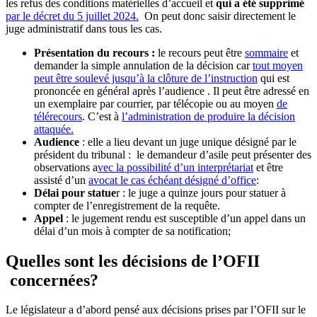
les refus des conditions matérielles d’accueil et
qui a été supprimé
par le décret du 5 juillet 2024.
On peut donc saisir directement le
juge administratif dans tous les cas.
Présentation du recours :
le recours peut être
sommaire
et
demander la simple annulation de la décision car
tout moyen
peut être soulevé jusqu’à la clôture de l’instruction
qui est
prononcée en général après l’audience . Il peut être adressé en
un exemplaire par courrier, par télécopie ou au moyen
de
télérecours
. C’est à
l’administration de produire la décision
attaquée.
Audience
: elle a lieu devant un juge unique désigné par le
président du tribunal : le demandeur d’asile peut présenter des
observations a
vec la possibilité d’un interprétariat
et être
assisté d’un
avocat le cas échéant désigné d’office
:
Délai pour statue
r : le juge a quinze jours pour statuer à
compter de l’enregistrement de la requête.
Appel
: le jugement rendu est susceptible d’un appel dans un
délai d’un mois à compter de sa notification;
Quelles sont les décisions de l’OFII
concernées?
Le législateur a d’abord pensé aux décisions prises par l’OFII sur le