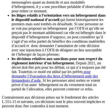
mensongères quant au domicile et aux modalités
d’hébergement, il y a une procédure préalable d’observations
pour retirer ce montant;
les litiges relatifs à l’orientation vers un hébergement dans
le dispositif national d’accueil
qui furent historiquement les
premiers mais sont tombés en désuétude. Si une personne ne
se voit pas proposer un hébergement par l’OFII et qu’elle ne
perçoit pas le montant additionnel car elle est hébergée dans le
dispositif d’hébergement d’urgence, on peut considérer qu’il
s’agit d’un refus partiel du bénéfice des conditions matérielles
d’accueil et donc demander l’annulation de cette décision
avec une injonction à l’OFII de désigner un lieu susceptible
de l’héberger de façon pérenne;
les décisions relatives aux sanctions pour non respect du
règlement intérieur d’un hébergement.
Depuis 2021, un
décret doit être pris pour les définir, ce qui n’a toujours pas été
fait. Toutefois ce motif est utilisé par les préfets
pour
demander l’évacuation des lieux d’hébergement asile des
demandeurs d’asile
. Si les personnes ainsi sorties se voient
priver d’un autre hébergement ou du versement total ou
partiel de l’allocation, elles peuvent contester ce refus.
Contrairement aux décisions prises sur le fondement des articles
L.551-15 et suivants, ces décisions sont le plus souvent implicites et
peuvent donc être contestées à tout moment.