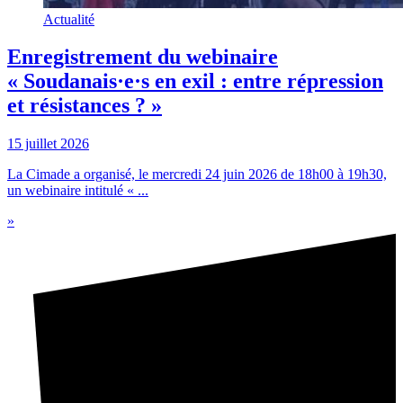
Actualité
Enregistrement du webinaire
« Soudanais·e·s en exil : entre répression
et résistances ? »
15 juillet 2026
La Cimade a organisé, le mercredi 24 juin 2026 de 18h00 à 19h30,
un webinaire intitulé « ...
»