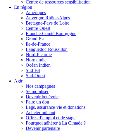
Centre de ressources sensibilisation
En région
Amériques
Auvergne Rhône-Alpes
Bretagne-Pays de Loire
Centre-Ouest
Franche-Comté Bourgogne
Grand Est
Ile-de-France
Languedoc-Roussillon
Nord-Picardie
Normandie
Océan Indien
Sud-Est
Sud-Ouest
Agir
Nos campagnes
Se mobiliser
Devenir bénévole
Faire un don
Legs, assurance-vie et donations
Acheter militant
Offres d’emploi et de stage
Pourquoi adhérer à La Cimade ?
Devenir partenaire