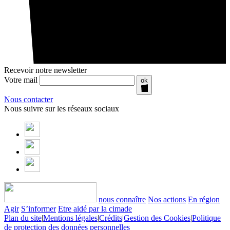
Recevoir notre newsletter
Votre mail
ok
Nous contacter
Nous suivre sur les réseaux sociaux
nous connaître
Nos actions
En région
Agir
S’informer
Etre aidé par la cimade
Plan du site
|
Mentions légales
|
Crédits
|
Gestion des Cookies
|
Politique
de protection des données personnelles