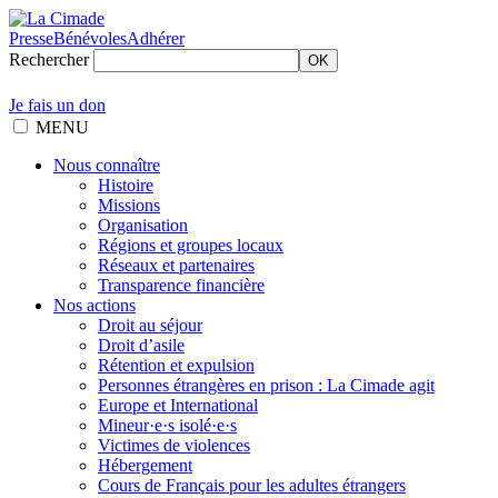
Presse
Bénévoles
Adhérer
Rechercher
OK
Je fais un don
MENU
Nous connaître
Histoire
Missions
Organisation
Régions et groupes locaux
Réseaux et partenaires
Transparence financière
Nos actions
Droit au séjour
Droit d’asile
Rétention et expulsion
Personnes étrangères en prison : La Cimade agit
Europe et International
Mineur·e·s isolé·e·s
Victimes de violences
Hébergement
Cours de Français pour les adultes étrangers