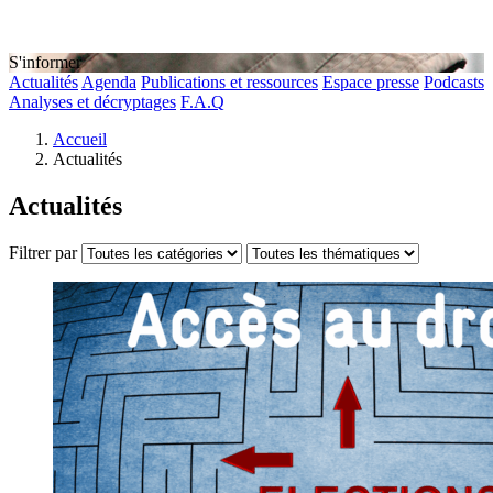
S'informer
Actualités
Agenda
Publications et ressources
Espace presse
Podcasts
Analyses et décryptages
F.A.Q
Accueil
Actualités
Actualités
Filtrer par