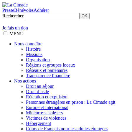
Presse
Bénévoles
Adhérer
Rechercher
OK
Je fais un don
MENU
Nous connaître
Histoire
Missions
Organisation
Régions et groupes locaux
Réseaux et partenaires
Transparence financière
Nos actions
Droit au séjour
Droit d’asile
Rétention et expulsion
Personnes étrangères en prison : La Cimade agit
Europe et International
Mineur·e·s isolé·e·s
Victimes de violences
Hébergement
Cours de Français pour les adultes étrangers