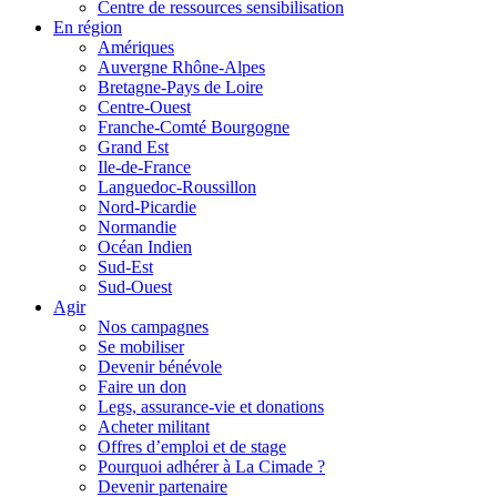
Centre de ressources sensibilisation
En région
Amériques
Auvergne Rhône-Alpes
Bretagne-Pays de Loire
Centre-Ouest
Franche-Comté Bourgogne
Grand Est
Ile-de-France
Languedoc-Roussillon
Nord-Picardie
Normandie
Océan Indien
Sud-Est
Sud-Ouest
Agir
Nos campagnes
Se mobiliser
Devenir bénévole
Faire un don
Legs, assurance-vie et donations
Acheter militant
Offres d’emploi et de stage
Pourquoi adhérer à La Cimade ?
Devenir partenaire