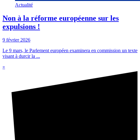
Actualité
Non à la réforme européenne sur les
expulsions !
9 février 2026
Le 9 mars, le Parlement européen examinera en commission un texte
visant à durcir la ...
»