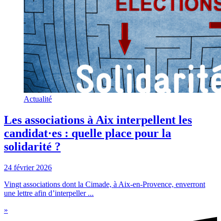
Actualité
Les associations à Aix interpellent les
candidat·es : quelle place pour la
solidarité ?
24 février 2026
Vingt associations dont la Cimade, à Aix-en-Provence, enverront
une lettre afin d’interpeller ...
»