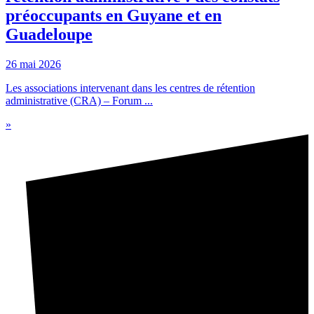
préoccupants en Guyane et en
Guadeloupe
26 mai 2026
Les associations intervenant dans les centres de rétention
administrative (CRA) – Forum ...
»