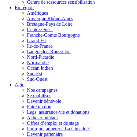
Centre de ressources sensibilisation
En région
Amériques
Auvergne Rhône-Alpes
Bretagne-Pays de Loire
Centre-Ouest
Franche-Comté Bourgogne
Grand Est
Ile-de-France
Languedoc-Roussillon
Nord-Picardie
Normandie
Océan Indien
Sud-Est
Sud-Ouest
Agir
Nos campagnes
Se mobiliser
Devenir bénévole
Faire un don
Legs, assurance-vie et donations
Acheter militant
Offres d’emploi et de stage
Pourquoi adhérer à La Cimade ?
Devenir partenaire