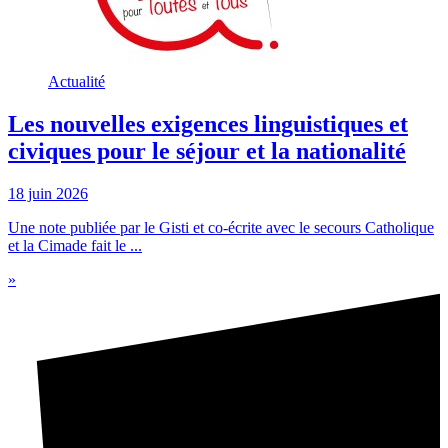
Actualité
Les nouvelles exigences linguistiques et
civiques pour le séjour et la nationalité
18 juin 2026
Une note publiée par le Gisti et co-écrite avec le secours Catholique
et la Cimade fait le ...
»