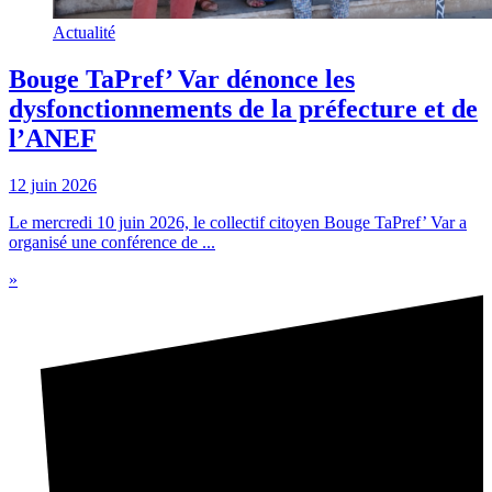
Actualité
Bouge TaPref’ Var dénonce les
dysfonctionnements de la préfecture et de
l’ANEF
12 juin 2026
Le mercredi 10 juin 2026, le collectif citoyen Bouge TaPref’ Var a
organisé une conférence de ...
»