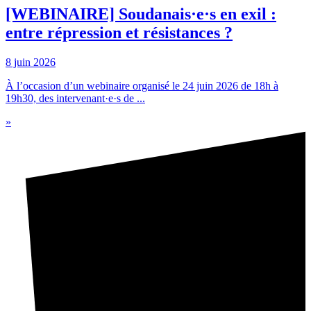
[WEBINAIRE] Soudanais·e·s en exil :
entre répression et résistances ?
8 juin 2026
À l’occasion d’un webinaire organisé le 24 juin 2026 de 18h à
19h30, des intervenant·e·s de ...
»