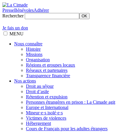
Presse
Bénévoles
Adhérer
Rechercher
OK
Je fais un don
MENU
Nous connaître
Histoire
Missions
Organisation
Régions et groupes locaux
Réseaux et partenaires
Transparence financière
Nos actions
Droit au séjour
Droit d’asile
Rétention et expulsion
Personnes étrangères en prison : La Cimade agit
Europe et International
Mineur·e·s isolé·e·s
Victimes de violences
Hébergement
Cours de Français pour les adultes étrangers