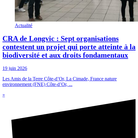
Actualité
CRA de Longvic : Sept organisations
contestent un projet qui porte atteinte à la
biodiversité et aux droits fondamentaux
19 juin 2026
Les Amis de la Terre Côte-d’Or, La Cimade, France nature
environnement (FNE) Côte-d’Or, ...
»