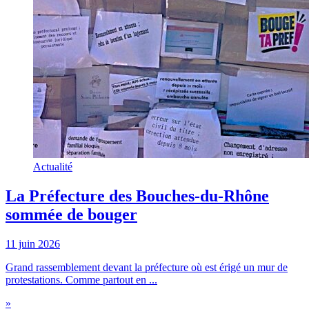
Actualité
La Préfecture des Bouches-du-Rhône
sommée de bouger
11 juin 2026
Grand rassemblement devant la préfecture où est érigé un mur de
protestations. Comme partout en ...
»