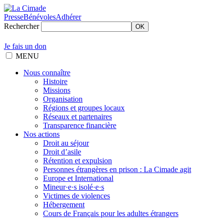
Presse
Bénévoles
Adhérer
Rechercher
OK
Je fais un don
MENU
Nous connaître
Histoire
Missions
Organisation
Régions et groupes locaux
Réseaux et partenaires
Transparence financière
Nos actions
Droit au séjour
Droit d’asile
Rétention et expulsion
Personnes étrangères en prison : La Cimade agit
Europe et International
Mineur·e·s isolé·e·s
Victimes de violences
Hébergement
Cours de Français pour les adultes étrangers