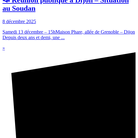
📣 Réunion publique à Dijon – Situation
au Soudan
8 décembre 2025
Samedi 13 décembre – 15hMaison Phare, allée de Grenoble – Dijon
Depuis deux ans et demi, une ...
»