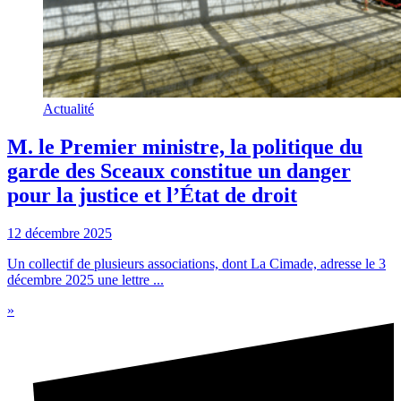
Actualité
M. le Premier ministre, la politique du
garde des Sceaux constitue un danger
pour la justice et l’État de droit
12 décembre 2025
Un collectif de plusieurs associations, dont La Cimade, adresse le 3
décembre 2025 une lettre ...
»