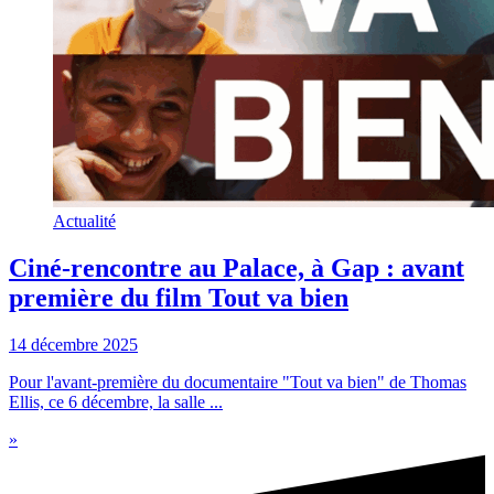
Actualité
Ciné-rencontre au Palace, à Gap : avant
première du film Tout va bien
14 décembre 2025
Pour l'avant-première du documentaire "Tout va bien" de Thomas
Ellis, ce 6 décembre, la salle ...
»