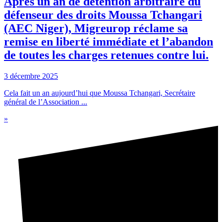
Après un an de détention arbitraire du
défenseur des droits Moussa Tchangari
(AEC Niger), Migreurop réclame sa
remise en liberté immédiate et l’abandon
de toutes les charges retenues contre lui.
3 décembre 2025
Cela fait un an aujourd’hui que Moussa Tchangari, Secrétaire
général de l’Association ...
»