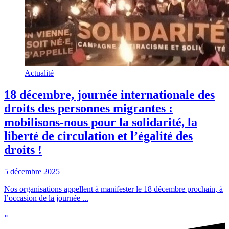
Actualité
18 décembre, journée internationale des
droits des personnes migrantes :
mobilisons-nous pour la solidarité, la
liberté de circulation et l’égalité des
droits !
5 décembre 2025
Nos organisations appellent à manifester le 18 décembre prochain, à
l’occasion de la journée ...
»