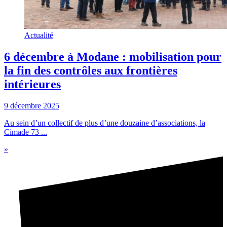
Actualité
6 décembre à Modane : mobilisation pour
la fin des contrôles aux frontières
intérieures
9 décembre 2025
Au sein d’un collectif de plus d’une douzaine d’associations, la
Cimade 73 ...
»