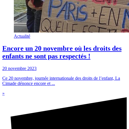
Actualité
Encore un 20 novembre où les droits des
enfants ne sont pas respectés !
20 novembre 2023
Ce 20 novembre, journée internationale des droits de l’enfant, La
Cimade dénonce encore et ...
»