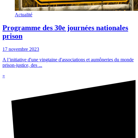
Actualité
Programme des 30e journées nationales
prison
17 novembre 2023
A l’initiative d'une vingtaine d'associations et aumôneries du monde
prison-justice, des ...
»