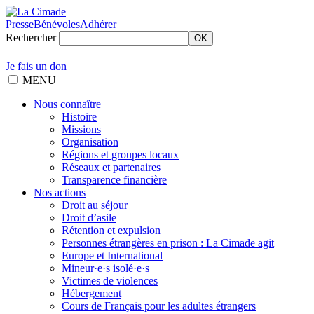
Presse
Bénévoles
Adhérer
Rechercher
OK
Je fais un don
MENU
Nous connaître
Histoire
Missions
Organisation
Régions et groupes locaux
Réseaux et partenaires
Transparence financière
Nos actions
Droit au séjour
Droit d’asile
Rétention et expulsion
Personnes étrangères en prison : La Cimade agit
Europe et International
Mineur·e·s isolé·e·s
Victimes de violences
Hébergement
Cours de Français pour les adultes étrangers