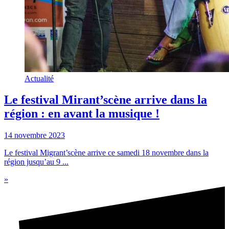
Actualité
Le festival Mirant’scène arrive dans la
région : en avant la musique !
14 novembre 2023
Le festival Migrant’scène arrive ce samedi 18 novembre dans la
région jusqu’au 9 ...
»