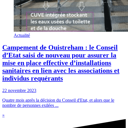
Actualité
Campement de Ouistreham : le Conseil
d’Etat saisi de nouveau pour assurer la
mise en place effective d’installations
sanitaires en lien avec les associations et
individus requérants
22 novembre 2023
Quatre mois après la décision du Conseil d'Etat, et alors que le
nombre de personnes exilées ...
»