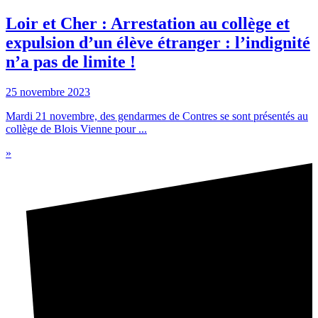
Loir et Cher : Arrestation au collège et
expulsion d’un élève étranger : l’indignité
n’a pas de limite !
25 novembre 2023
Mardi 21 novembre, des gendarmes de Contres se sont présentés au
collège de Blois Vienne pour ...
»