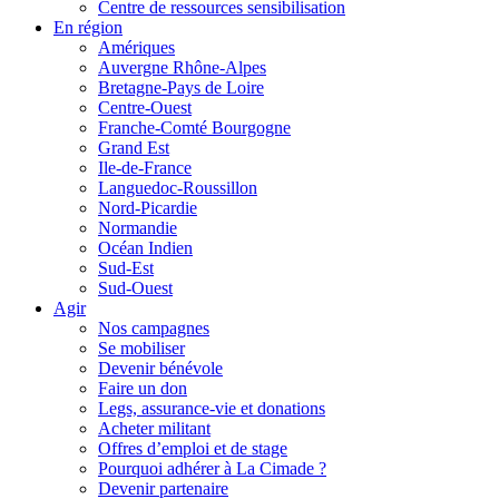
Centre de ressources sensibilisation
En région
Amériques
Auvergne Rhône-Alpes
Bretagne-Pays de Loire
Centre-Ouest
Franche-Comté Bourgogne
Grand Est
Ile-de-France
Languedoc-Roussillon
Nord-Picardie
Normandie
Océan Indien
Sud-Est
Sud-Ouest
Agir
Nos campagnes
Se mobiliser
Devenir bénévole
Faire un don
Legs, assurance-vie et donations
Acheter militant
Offres d’emploi et de stage
Pourquoi adhérer à La Cimade ?
Devenir partenaire