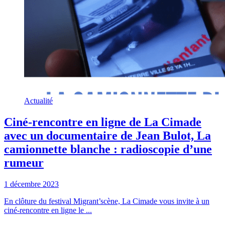
Actualité
Ciné-rencontre en ligne de La Cimade
avec un documentaire de Jean Bulot, La
camionnette blanche : radioscopie d’une
rumeur
1 décembre 2023
En clôture du festival Migrant’scène, La Cimade vous invite à un
ciné-rencontre en ligne le ...