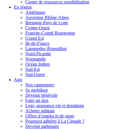
Centre de ressources sensibilisation
En région
Amériques
Auvergne Rhône-Alpes
Bretagne-Pays de Loire
Centre-Ouest
Franche-Comté Bourgogne
Grand Est
Ile-de-France
Languedoc-Roussillon
Nord-Picardie
Normandie
Océan Indien
Sud-Est
Sud-Ouest
Agir
Nos campagnes
Se mobiliser
Devenir bénévole
Faire un don
Legs, assurance-vie et donations
Acheter militant
Offres d’emploi et de stage
Pourquoi adhérer à La Cimade ?
Devenir partenaire