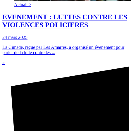
Actualité
EVENEMENT : LUTTES CONTRE LES
VIOLENCES POLICIERES
24 mars 2025
La Cimade, reçue par Les Amarres, a organisé un évènement pour
parler de la lutte contre les ...
»