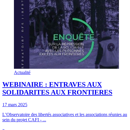
Actualité
WEBINAIRE : ENTRAVES AUX
SOLIDARITES AUX FRONTIERES
17 mars 2025
L’Observatoire des libertés associatives et les associations réunies au
sein du projet CAFI - ...
»