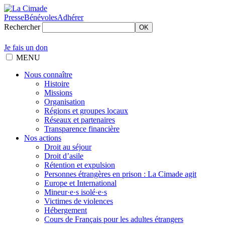
Presse
Bénévoles
Adhérer
Rechercher
OK
Je fais un don
MENU
Nous connaître
Histoire
Missions
Organisation
Régions et groupes locaux
Réseaux et partenaires
Transparence financière
Nos actions
Droit au séjour
Droit d’asile
Rétention et expulsion
Personnes étrangères en prison : La Cimade agit
Europe et International
Mineur·e·s isolé·e·s
Victimes de violences
Hébergement
Cours de Français pour les adultes étrangers