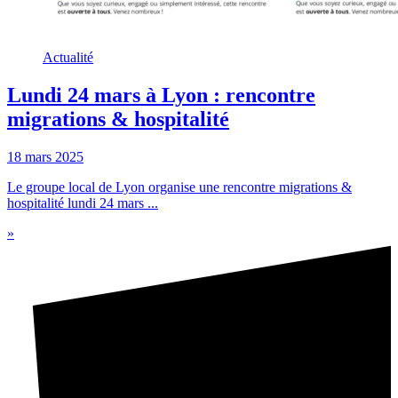
Actualité
Lundi 24 mars à Lyon : rencontre
migrations & hospitalité
18 mars 2025
Le groupe local de Lyon organise une rencontre migrations &
hospitalité lundi 24 mars ...
»