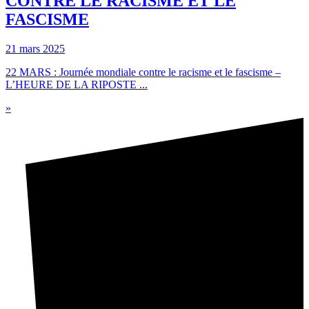
CONTRE LE RACISME ET LE
FASCISME
21 mars 2025
22 MARS : Journée mondiale contre le racisme et le fascisme –
L’HEURE DE LA RIPOSTE ...
»