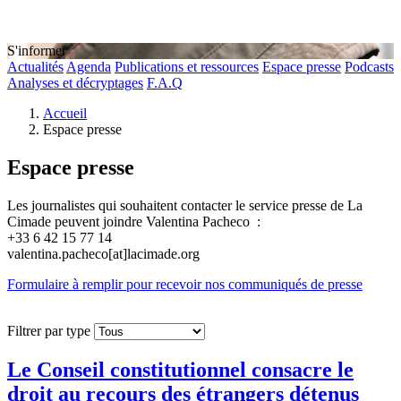
S'informer
Actualités
Agenda
Publications et ressources
Espace presse
Podcasts
Analyses et décryptages
F.A.Q
Accueil
Espace presse
Espace presse
Les journalistes qui souhaitent contacter le service presse de La
Cimade peuvent joindre Valentina Pacheco :
+33 6 42 15 77 14
valentina.pacheco[at]lacimade.org
Formulaire à remplir pour recevoir nos communiqués de presse
Filtrer par type
Le Conseil constitutionnel consacre le
droit au recours des étrangers détenus