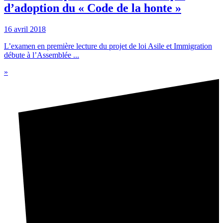
d’adoption du « Code de la honte »
16 avril 2018
L’examen en première lecture du projet de loi Asile et Immigration
débute à l’Assemblée ...
»