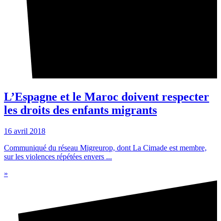
L’Espagne et le Maroc doivent respecter
les droits des enfants migrants
16 avril 2018
Communiqué du réseau Migreurop, dont La Cimade est membre,
sur les violences répétées envers ...
»