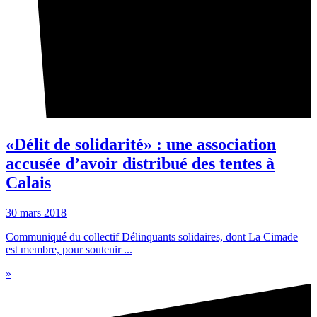
«Délit de solidarité» : une association
accusée d’avoir distribué des tentes à
Calais
30 mars 2018
Communiqué du collectif Délinquants solidaires, dont La Cimade
est membre, pour soutenir ...
»