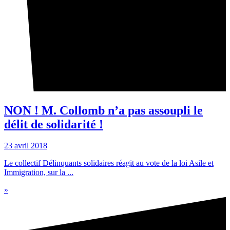
NON ! M. Collomb n’a pas assoupli le
délit de solidarité !
23 avril 2018
Le collectif Délinquants solidaires réagit au vote de la loi Asile et
Immigration, sur la ...
»