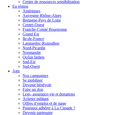
Centre de ressources sensibilisation
En région
Amériques
Auvergne Rhône-Alpes
Bretagne-Pays de Loire
Centre-Ouest
Franche-Comté Bourgogne
Grand Est
Ile-de-France
Languedoc-Roussillon
Nord-Picardie
Normandie
Océan Indien
Sud-Est
Sud-Ouest
Agir
Nos campagnes
Se mobiliser
Devenir bénévole
Faire un don
Legs, assurance-vie et donations
Acheter militant
Offres d’emploi et de stage
Pourquoi adhérer à La Cimade ?
Devenir partenaire