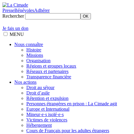
Presse
Bénévoles
Adhérer
Rechercher
OK
Je fais un don
MENU
Nous connaître
Histoire
Missions
Organisation
Régions et groupes locaux
Réseaux et partenaires
Transparence financière
Nos actions
Droit au séjour
Droit d’asile
Rétention et expulsion
Personnes étrangères en prison : La Cimade agit
Europe et International
Mineur·e·s isolé·e·s
Victimes de violences
Hébergement
Cours de Français pour les adultes étrangers