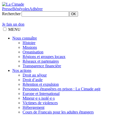
Presse
Bénévoles
Adhérer
Rechercher
OK
Je fais un don
MENU
Nous connaître
Histoire
Missions
Organisation
Régions et groupes locaux
Réseaux et partenaires
Transparence financière
Nos actions
Droit au séjour
Droit d’asile
Rétention et expulsion
Personnes étrangères en prison : La Cimade agit
Europe et International
Mineur·e·s isolé·e·s
Victimes de violences
Hébergement
Cours de Français pour les adultes étrangers