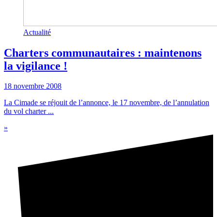
Actualité
Charters communautaires : maintenons
la vigilance !
18 novembre 2008
La Cimade se réjouit de l’annonce, le 17 novembre, de l’annulation
du vol charter ...
»