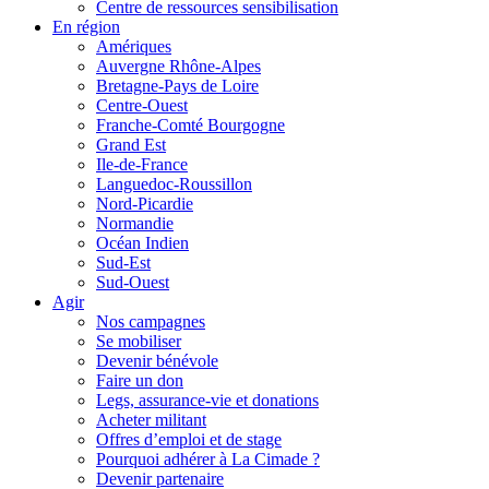
Centre de ressources sensibilisation
En région
Amériques
Auvergne Rhône-Alpes
Bretagne-Pays de Loire
Centre-Ouest
Franche-Comté Bourgogne
Grand Est
Ile-de-France
Languedoc-Roussillon
Nord-Picardie
Normandie
Océan Indien
Sud-Est
Sud-Ouest
Agir
Nos campagnes
Se mobiliser
Devenir bénévole
Faire un don
Legs, assurance-vie et donations
Acheter militant
Offres d’emploi et de stage
Pourquoi adhérer à La Cimade ?
Devenir partenaire