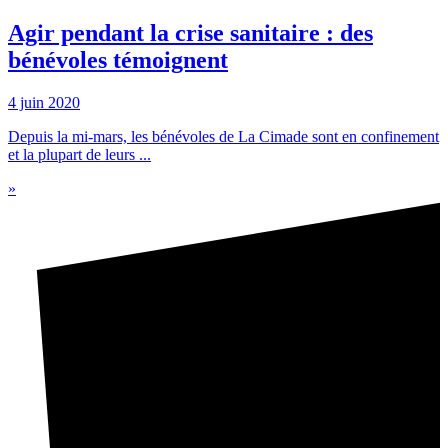
Agir pendant la crise sanitaire : des
bénévoles témoignent
4 juin 2020
Depuis la mi-mars, les bénévoles de La Cimade sont en confinement
et la plupart de leurs ...
»