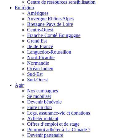
Centre de ressources sensibilisation
En région
Amériques
Auvergne Rhône-Alpes
Bretagne-Pays de Loire
Centre-Ouest
Franche-Comté Bourgogne
Grand Est
Ile-de-France
Languedoc-Roussillon
Nord-Picardie
Normandie
Océan Indien
Sud-Est
Sud-Ouest
Agir
Nos campagnes
Se mobiliser
Devenir bénévole
Faire un don
Legs, assurance-vie et donations
Acheter militant
Offres d’emploi et de stage
Pourquoi adhérer à La Cimade ?
Devenir partenaire