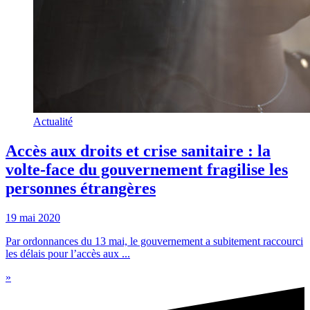
Actualité
Accès aux droits et crise sanitaire : la
volte-face du gouvernement fragilise les
personnes étrangères
19 mai 2020
Par ordonnances du 13 mai, le gouvernement a subitement raccourci
les délais pour l’accès aux ...
»