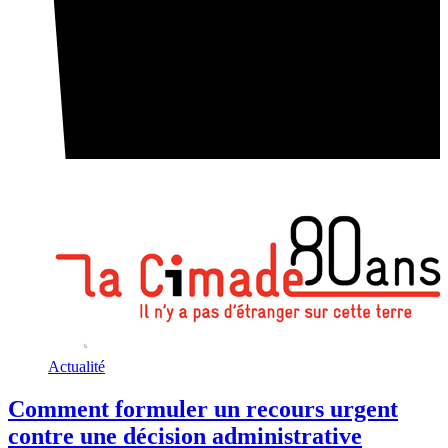
Actualité
Comment formuler un recours urgent
contre une décision administrative