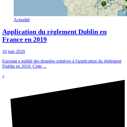
Actualité
Application du règlement Dublin en
France en 2019
10 juin 2020
Eurostat a publié des données relatives à l'application du règlement
Dublin en 2019. Cette ...
»