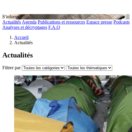
S'informer
Actualités
Agenda
Publications et ressources
Espace presse
Podcasts
Analyses et décryptages
F.A.Q
Accueil
Actualités
Actualités
Filtrer par