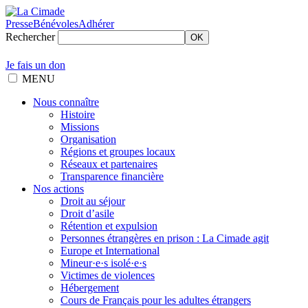
Presse
Bénévoles
Adhérer
Rechercher
OK
Je fais un don
MENU
Nous connaître
Histoire
Missions
Organisation
Régions et groupes locaux
Réseaux et partenaires
Transparence financière
Nos actions
Droit au séjour
Droit d’asile
Rétention et expulsion
Personnes étrangères en prison : La Cimade agit
Europe et International
Mineur·e·s isolé·e·s
Victimes de violences
Hébergement
Cours de Français pour les adultes étrangers