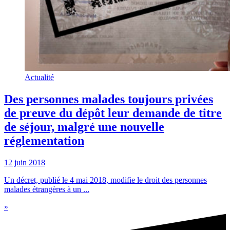
Actualité
Des personnes malades toujours privées
de preuve du dépôt leur demande de titre
de séjour, malgré une nouvelle
réglementation
12 juin 2018
Un décret, publié le 4 mai 2018, modifie le droit des personnes
malades étrangères à un ...
»