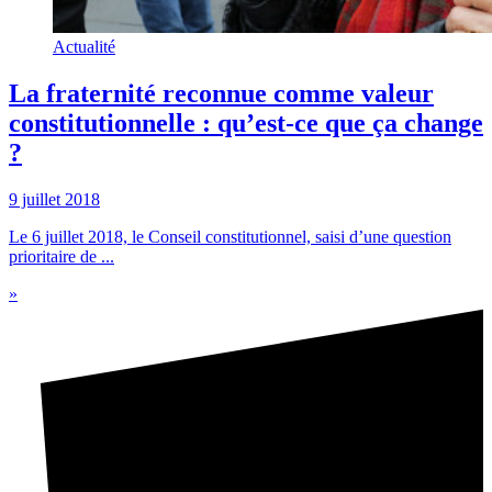
Actualité
La fraternité reconnue comme valeur
constitutionnelle : qu’est-ce que ça change
?
9 juillet 2018
Le 6 juillet 2018, le Conseil constitutionnel, saisi d’une question
prioritaire de ...
»