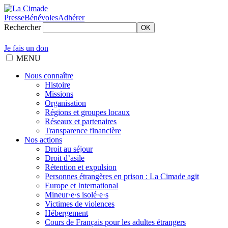
Presse
Bénévoles
Adhérer
Rechercher
OK
Je fais un don
MENU
Nous connaître
Histoire
Missions
Organisation
Régions et groupes locaux
Réseaux et partenaires
Transparence financière
Nos actions
Droit au séjour
Droit d’asile
Rétention et expulsion
Personnes étrangères en prison : La Cimade agit
Europe et International
Mineur·e·s isolé·e·s
Victimes de violences
Hébergement
Cours de Français pour les adultes étrangers