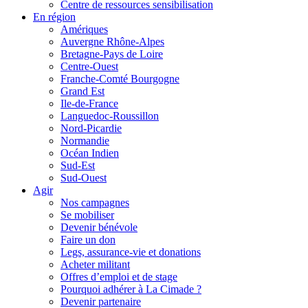
Centre de ressources sensibilisation
En région
Amériques
Auvergne Rhône-Alpes
Bretagne-Pays de Loire
Centre-Ouest
Franche-Comté Bourgogne
Grand Est
Ile-de-France
Languedoc-Roussillon
Nord-Picardie
Normandie
Océan Indien
Sud-Est
Sud-Ouest
Agir
Nos campagnes
Se mobiliser
Devenir bénévole
Faire un don
Legs, assurance-vie et donations
Acheter militant
Offres d’emploi et de stage
Pourquoi adhérer à La Cimade ?
Devenir partenaire