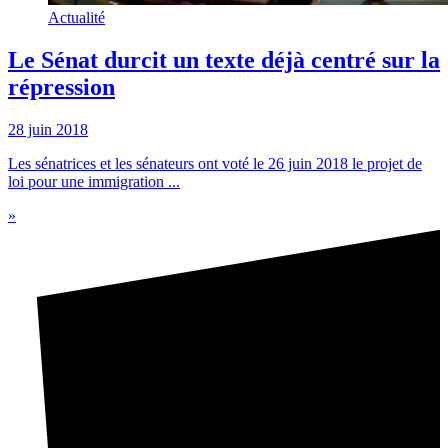
Actualité
Le Sénat durcit un texte déjà centré sur la
répression
28 juin 2018
Les sénatrices et les sénateurs ont voté le 26 juin 2018 le projet de
loi pour une immigration ...
»