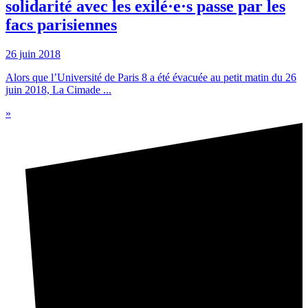
solidarité avec les exilé·e·s passe par les
facs parisiennes
26 juin 2018
Alors que l’Université de Paris 8 a été évacuée au petit matin du 26
juin 2018, La Cimade ...
»