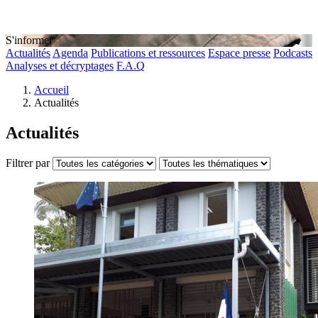
S'informer
Actualités
Agenda
Publications et ressources
Espace presse
Podcasts
Analyses et décryptages
F.A.Q
Accueil
Actualités
Actualités
Filtrer par