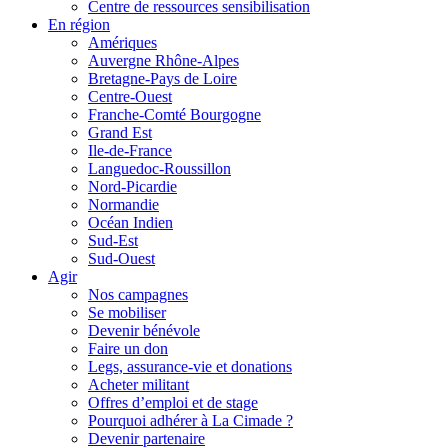
Centre de ressources sensibilisation
En région
Amériques
Auvergne Rhône-Alpes
Bretagne-Pays de Loire
Centre-Ouest
Franche-Comté Bourgogne
Grand Est
Ile-de-France
Languedoc-Roussillon
Nord-Picardie
Normandie
Océan Indien
Sud-Est
Sud-Ouest
Agir
Nos campagnes
Se mobiliser
Devenir bénévole
Faire un don
Legs, assurance-vie et donations
Acheter militant
Offres d’emploi et de stage
Pourquoi adhérer à La Cimade ?
Devenir partenaire