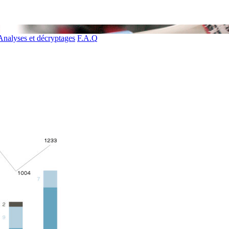
Analyses et décryptages
F.A.Q