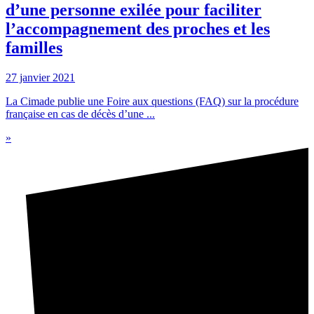
d’une personne exilée pour faciliter
l’accompagnement des proches et les
familles
27 janvier 2021
La Cimade publie une Foire aux questions (FAQ) sur la procédure
française en cas de décès d’une ...
»