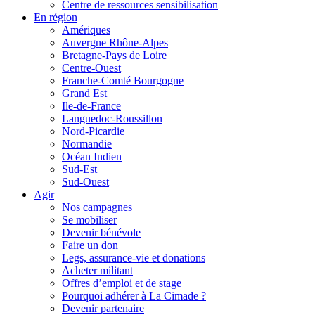
Centre de ressources sensibilisation
En région
Amériques
Auvergne Rhône-Alpes
Bretagne-Pays de Loire
Centre-Ouest
Franche-Comté Bourgogne
Grand Est
Ile-de-France
Languedoc-Roussillon
Nord-Picardie
Normandie
Océan Indien
Sud-Est
Sud-Ouest
Agir
Nos campagnes
Se mobiliser
Devenir bénévole
Faire un don
Legs, assurance-vie et donations
Acheter militant
Offres d’emploi et de stage
Pourquoi adhérer à La Cimade ?
Devenir partenaire