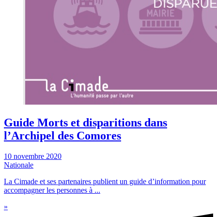
Guide Morts et disparitions dans
l’Archipel des Comores
10 novembre 2020
Nationale
La Cimade et ses partenaires publient un guide d’information pour
accompagner les personnes à ...
»