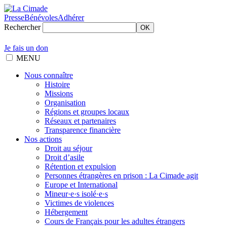
Presse
Bénévoles
Adhérer
Rechercher
OK
Je fais un don
MENU
Nous connaître
Histoire
Missions
Organisation
Régions et groupes locaux
Réseaux et partenaires
Transparence financière
Nos actions
Droit au séjour
Droit d’asile
Rétention et expulsion
Personnes étrangères en prison : La Cimade agit
Europe et International
Mineur·e·s isolé·e·s
Victimes de violences
Hébergement
Cours de Français pour les adultes étrangers