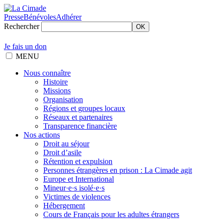
Presse
Bénévoles
Adhérer
Rechercher
OK
Je fais un don
MENU
Nous connaître
Histoire
Missions
Organisation
Régions et groupes locaux
Réseaux et partenaires
Transparence financière
Nos actions
Droit au séjour
Droit d’asile
Rétention et expulsion
Personnes étrangères en prison : La Cimade agit
Europe et International
Mineur·e·s isolé·e·s
Victimes de violences
Hébergement
Cours de Français pour les adultes étrangers