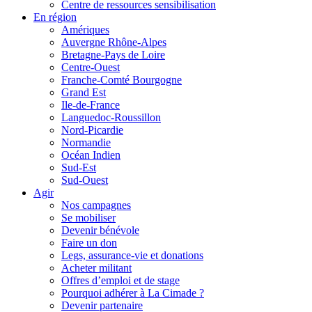
Centre de ressources sensibilisation
En région
Amériques
Auvergne Rhône-Alpes
Bretagne-Pays de Loire
Centre-Ouest
Franche-Comté Bourgogne
Grand Est
Ile-de-France
Languedoc-Roussillon
Nord-Picardie
Normandie
Océan Indien
Sud-Est
Sud-Ouest
Agir
Nos campagnes
Se mobiliser
Devenir bénévole
Faire un don
Legs, assurance-vie et donations
Acheter militant
Offres d’emploi et de stage
Pourquoi adhérer à La Cimade ?
Devenir partenaire