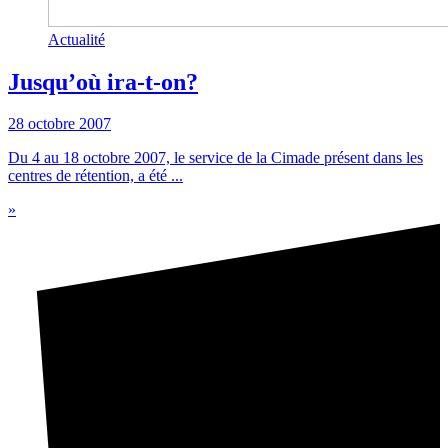
Actualité
Jusqu’où ira-t-on?
28 octobre 2007
Du 4 au 18 octobre 2007, le service de la Cimade présent dans les
centres de rétention, a été ...
»