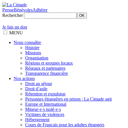
Presse
Bénévoles
Adhérer
Rechercher
OK
Je fais un don
MENU
Nous connaître
Histoire
Missions
Organisation
Régions et groupes locaux
Réseaux et partenaires
Transparence financière
Nos actions
Droit au séjour
Droit d’asile
Rétention et expulsion
Personnes étrangères en prison : La Cimade agit
Europe et International
Mineur·e·s isolé·e·s
Victimes de violences
Hébergement
Cours de Français pour les adultes étrangers