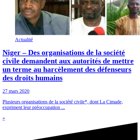
Actualité
Niger – Des organisations de la société
civile demandent aux autorités de mettre
un terme au harcèlement des défenseurs
des droits humains
27 mars 2020
Plusieurs organisations de la société civile*, dont La Cimade,
expriment leur préoccupation ...
»