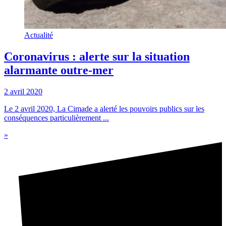
Actualité
Coronavirus : alerte sur la situation
alarmante outre-mer
2 avril 2020
Le 2 avril 2020, La Cimade a alerté les pouvoirs publics sur les
conséquences particulièrement ...
»