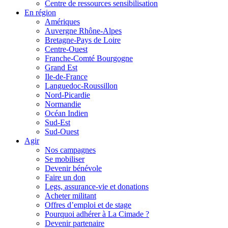
Centre de ressources sensibilisation
En région
Amériques
Auvergne Rhône-Alpes
Bretagne-Pays de Loire
Centre-Ouest
Franche-Comté Bourgogne
Grand Est
Ile-de-France
Languedoc-Roussillon
Nord-Picardie
Normandie
Océan Indien
Sud-Est
Sud-Ouest
Agir
Nos campagnes
Se mobiliser
Devenir bénévole
Faire un don
Legs, assurance-vie et donations
Acheter militant
Offres d’emploi et de stage
Pourquoi adhérer à La Cimade ?
Devenir partenaire