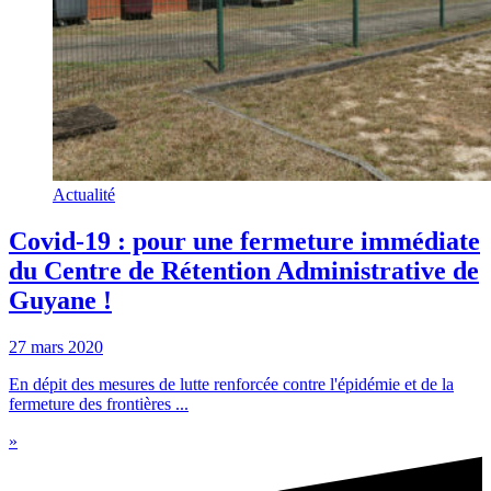
Actualité
Covid-19 : pour une fermeture immédiate
du Centre de Rétention Administrative de
Guyane !
27 mars 2020
En dépit des mesures de lutte renforcée contre l'épidémie et de la
fermeture des frontières ...
»