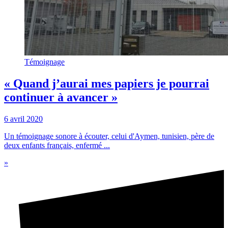
Témoignage
« Quand j’aurai mes papiers je pourrai
continuer à avancer »
6 avril 2020
Un témoignage sonore à écouter, celui d'Aymen, tunisien, père de
deux enfants français, enfermé ...
»