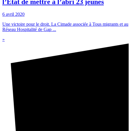
l’État de mettre à l’abri 23 jeunes
6 avril 2020
Une victoire pour le droit. La Cimade associée à Tous migrants et au
Réseau Hospitalité de Gap ...
»